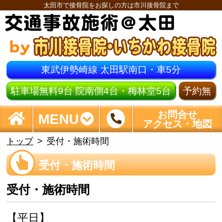
太田市で接骨院をお探しの方は市川接骨院まで
東武伊勢崎線 太田駅南口・車5分
駐車場無料9台 院南側4台・梅林堂5台
予約無
お問合せ
MENU
アクセス・地図
トップ
受付・施術時間
受付・施術時間
受付・施術時間
【平日】